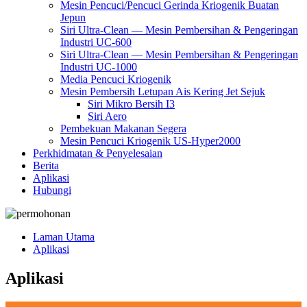
Mesin Pencuci/Pencuci Gerinda Kriogenik Buatan
Jepun
Siri Ultra-Clean — Mesin Pembersihan & Pengeringan
Industri UC-600
Siri Ultra-Clean — Mesin Pembersihan & Pengeringan
Industri UC-1000
Media Pencuci Kriogenik
Mesin Pembersih Letupan Ais Kering Jet Sejuk
Siri Mikro Bersih I3
Siri Aero
Pembekuan Makanan Segera
Mesin Pencuci Kriogenik US-Hyper2000
Perkhidmatan & Penyelesaian
Berita
Aplikasi
Hubungi
Laman Utama
Aplikasi
Aplikasi