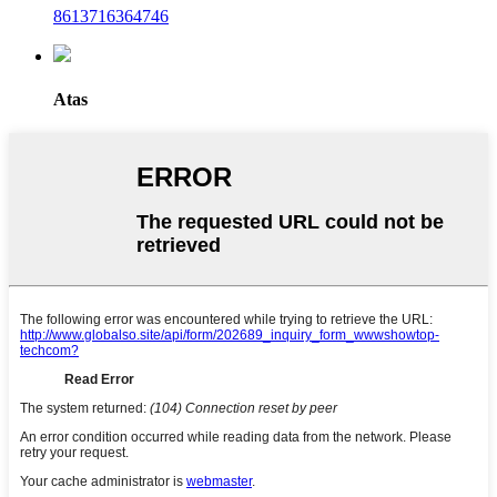
8613716364746
Atas