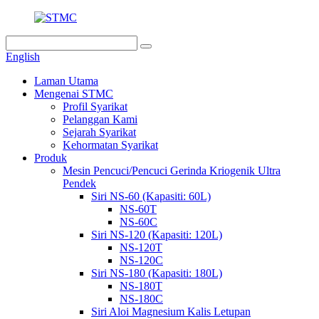
English
Laman Utama
Mengenai STMC
Profil Syarikat
Pelanggan Kami
Sejarah Syarikat
Kehormatan Syarikat
Produk
Mesin Pencuci/Pencuci Gerinda Kriogenik Ultra
Pendek
Siri NS-60 (Kapasiti: 60L)
NS-60T
NS-60C
Siri NS-120 (Kapasiti: 120L)
NS-120T
NS-120C
Siri NS-180 (Kapasiti: 180L)
NS-180T
NS-180C
Siri Aloi Magnesium Kalis Letupan