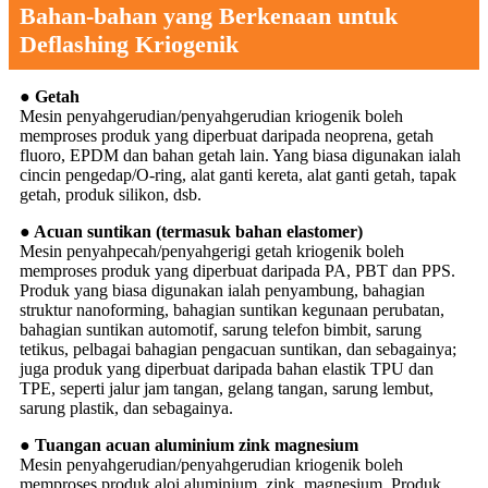
Bahan-bahan yang Berkenaan untuk
Deflashing Kriogenik
● Getah
Mesin penyahgerudian/penyahgerudian kriogenik boleh
memproses produk yang diperbuat daripada neoprena, getah
fluoro, EPDM dan bahan getah lain. Yang biasa digunakan ialah
cincin pengedap/O-ring, alat ganti kereta, alat ganti getah, tapak
getah, produk silikon, dsb.
● Acuan suntikan (termasuk bahan elastomer)
Mesin penyahpecah/penyahgerigi getah kriogenik boleh
memproses produk yang diperbuat daripada PA, PBT dan PPS.
Produk yang biasa digunakan ialah penyambung, bahagian
struktur nanoforming, bahagian suntikan kegunaan perubatan,
bahagian suntikan automotif, sarung telefon bimbit, sarung
tetikus, pelbagai bahagian pengacuan suntikan, dan sebagainya;
juga produk yang diperbuat daripada bahan elastik TPU dan
TPE, seperti jalur jam tangan, gelang tangan, sarung lembut,
sarung plastik, dan sebagainya.
● Tuangan acuan aluminium zink magnesium
Mesin penyahgerudian/penyahgerudian kriogenik boleh
memproses produk aloi aluminium, zink, magnesium. Produk