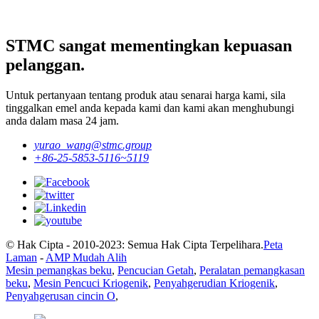
STMC sangat mementingkan kepuasan
pelanggan.
Untuk pertanyaan tentang produk atau senarai harga kami, sila
tinggalkan emel anda kepada kami dan kami akan menghubungi
anda dalam masa 24 jam.
yurao_wang@stmc.group
+86-25-5853-5116~5119
© Hak Cipta - 2010-2023: Semua Hak Cipta Terpelihara.
Peta
Laman
-
AMP Mudah Alih
Mesin pemangkas beku
,
Pencucian Getah
,
Peralatan pemangkasan
beku
,
Mesin Pencuci Kriogenik
,
Penyahgerudian Kriogenik
,
Penyahgerusan cincin O
,